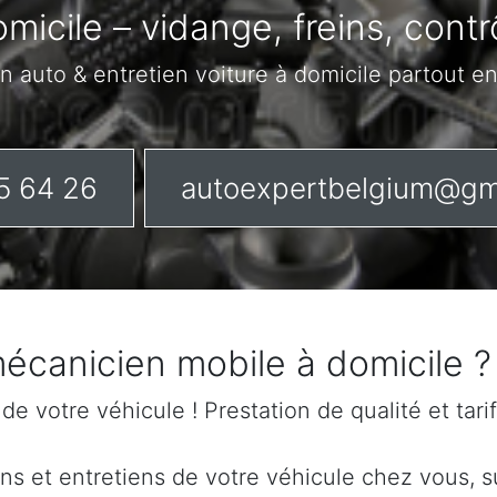
micile – vidange, freins, cont
n auto & entretien voiture à domicile partout e
5 64 26
autoexpertbelgium@gm
mécanicien mobile à domicile
n de votre véhicule ! Prestation de qualité et tar
s et entretiens de votre véhicule chez vous, sur