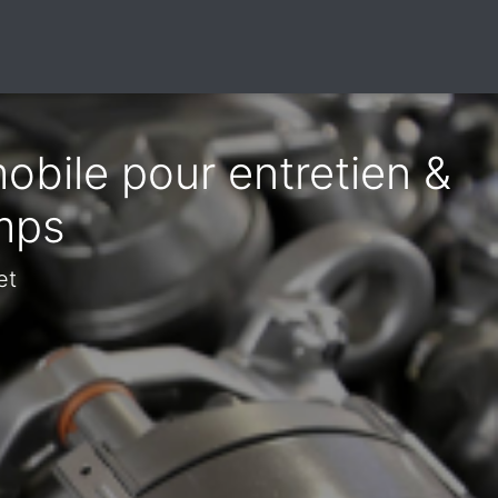
obile pour entretien &
amps
et