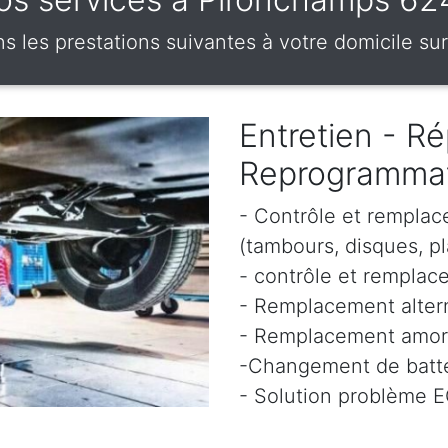
 les prestations suivantes à votre domicile su
Entretien - Ré
Reprogramma
- Contrôle et remplac
(tambours, disques, pl
- contrôle et remplace
- Remplacement altern
- Remplacement amor
-Changement de batte
- Solution problème 