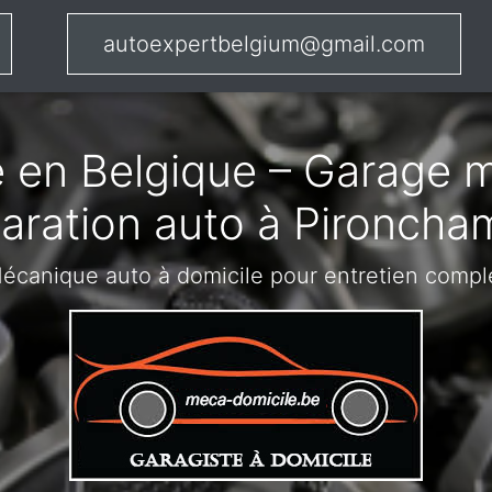
autoexpertbelgium@gmail.com
 en Belgique – Garage m
aration auto à Pironch
écanique auto à domicile pour entretien compl