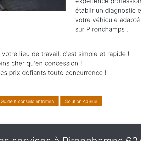
expérience professionn
établir un diagnostic 
votre véhicule adapté
sur Pironchamps .
otre lieu de travail, c'est simple et rapide !
ins cher qu'en concession !
es prix défiants toute concurrence !
Guide & conseils entretien
Solution AdBlue
os services à Pironchamps 62