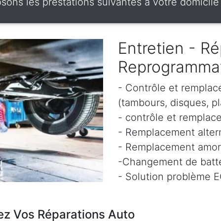
ons les prestations suivantes à votre domicile
Entretien - Ré
Reprogramma
- Contrôle et remplac
(tambours, disques, pl
- contrôle et remplace
- Remplacement altern
- Remplacement amor
-Changement de batte
- Solution problème 
ez Vos Réparations Auto