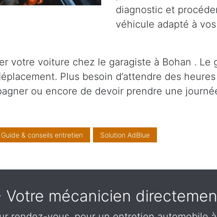
diagnostic et procéder
véhicule adapté à vos
 votre voiture chez le garagiste à Bohan . Le 
 déplacement. Plus besoin d’attendre des heure
pagner ou encore de devoir prendre une journé
Guide & conseils entretien
Solution AdBlue
 - Votre mécanicien directem
ur rendez-vous, pour un entretien automobile à