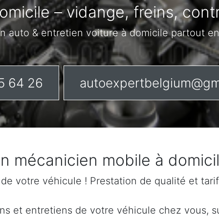
omicile – vidange, freins, con
n auto & entretien voiture à domicile partout e
5 64 26
autoexpertbelgium@gm
 un mécanicien mobile à domici
n de votre véhicule ! Prestation de qualité et tar
s et entretiens de votre véhicule chez vous, sur