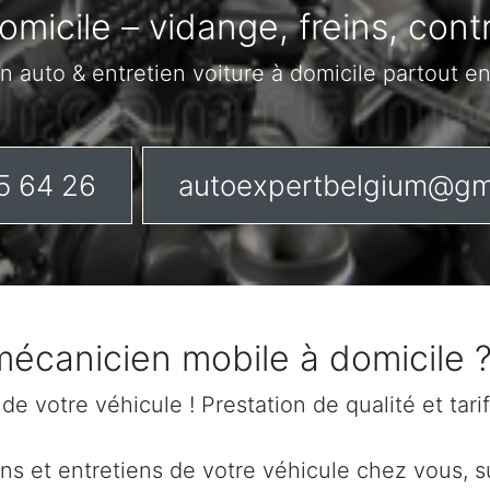
omicile – vidange, freins, con
n auto & entretien voiture à domicile partout e
5 64 26
autoexpertbelgium@gm
 mécanicien mobile à domicile 
n de votre véhicule ! Prestation de qualité et tar
s et entretiens de votre véhicule chez vous, sur