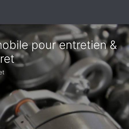
obile pour entretien &
ret
et