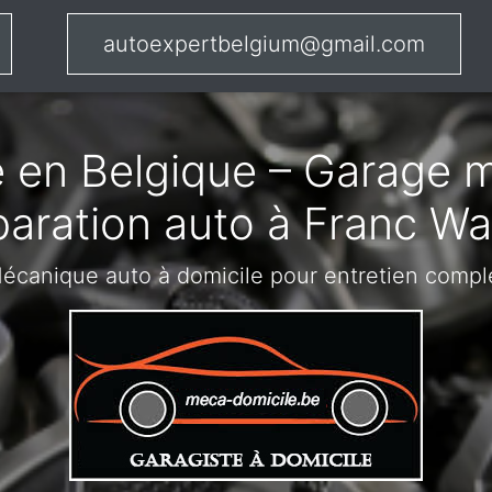
autoexpertbelgium@gmail.com
 en Belgique – Garage m
paration auto à Franc Wa
écanique auto à domicile pour entretien compl