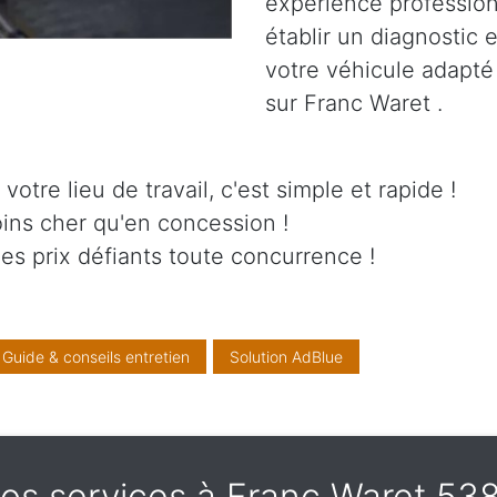
expérience professionn
établir un diagnostic 
votre véhicule adapté
sur Franc Waret .
otre lieu de travail, c'est simple et rapide !
ins cher qu'en concession !
es prix défiants toute concurrence !
Guide & conseils entretien
Solution AdBlue
os services à Franc Waret 53