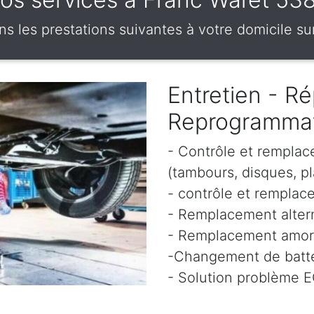
 les prestations suivantes à votre domicile su
Entretien - Ré
Reprogramma
- Contrôle et remplac
(tambours, disques, pl
- contrôle et remplace
- Remplacement altern
- Remplacement amor
-Changement de batte
- Solution problème 