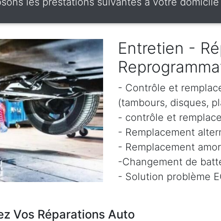
ons les prestations suivantes à votre domicile s
Entretien - Ré
Reprogramma
- Contrôle et remplac
(tambours, disques, pl
- contrôle et remplace
- Remplacement altern
- Remplacement amor
-Changement de batte
- Solution problème 
ez Vos Réparations Auto