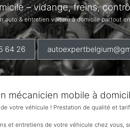
micile – vidange, freins, contr
n auto & entretien voiture à domicile partout e
5 64 26
autoexpertbelgium@gm
un mécanicien mobile à domicil
n de votre véhicule ! Prestation de qualité et tar
s et entretiens de votre véhicule chez vous, sur