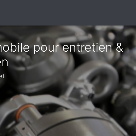
obile pour entretien &
en
et