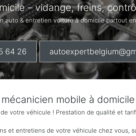
micile – vidange, freins, contr
n auto & entretien voiture à domicile partout e
5 64 26
autoexpertbelgium@gm
n mécanicien mobile à domicile
n de votre véhicule ! Prestation de qualité et tar
s et entretiens de votre véhicule chez vous, sur