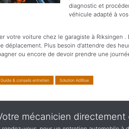
diagnostic et procéder
véhicule adapté à vos
 votre voiture chez le garagiste à Riksingen . 
 de déplacement. Plus besoin d’attendre des heu
pagner ou encore de devoir prendre une journé
Guide & conseils entretien
Solution AdBlue
- Votre mécanicien directement
 rendez-vous, pour un entretien automobile à d