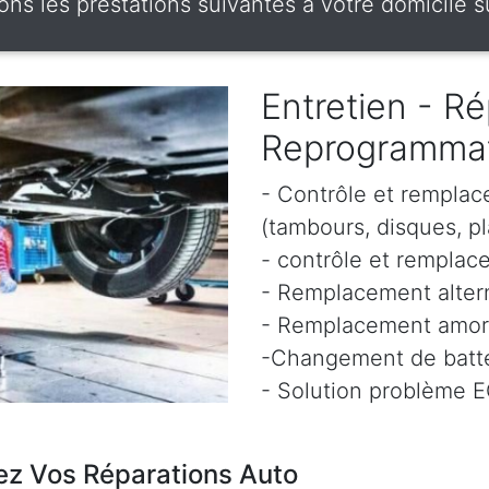
ns les prestations suivantes à votre domicile su
Entretien - Ré
Reprogramma
- Contrôle et remplac
(tambours, disques, pl
- contrôle et remplace
- Remplacement altern
- Remplacement amor
-Changement de batte
- Solution problème 
ez Vos Réparations Auto