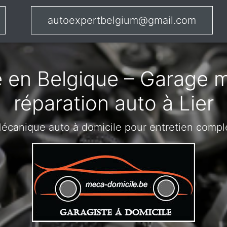
autoexpertbelgium@gmail.com
 en Belgique – Garage m
réparation auto à Lier
écanique auto à domicile pour entretien compl