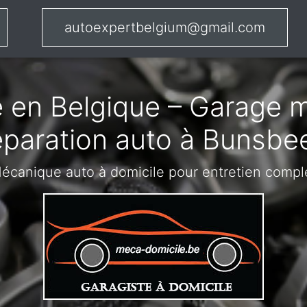
autoexpertbelgium@gmail.com
 en Belgique – Garage m
éparation auto à Bunsbe
écanique auto à domicile pour entretien compl