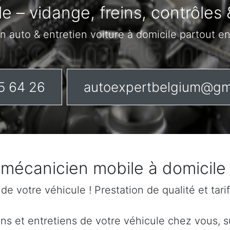
le – vidange, freins, contrôle
n auto & entretien voiture à domicile partout e
5 64 26
autoexpertbelgium@gm
n mécanicien mobile à domicil
n de votre véhicule ! Prestation de qualité et tar
s et entretiens de votre véhicule chez vous, sur