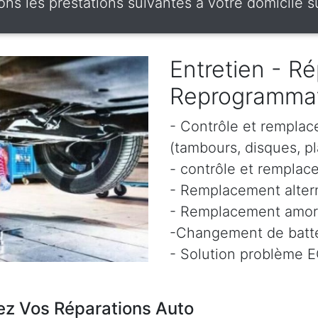
ns les prestations suivantes à votre domicile s
Entretien - Ré
Reprogramma
- Contrôle et remplac
(tambours, disques, pl
- contrôle et remplace
- Remplacement altern
- Remplacement amor
-Changement de batte
- Solution problème 
ez Vos Réparations Auto