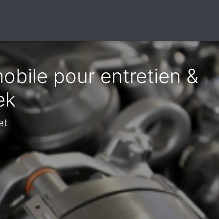
obile pour entretien &
ek
et