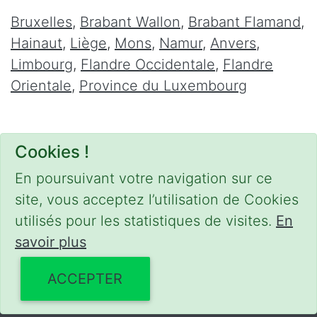
Bruxelles
,
Brabant Wallon
,
Brabant Flamand
,
Hainaut
,
Liège
,
Mons
,
Namur
,
Anvers
,
Limbourg
,
Flandre Occidentale
,
Flandre
Orientale
,
Province du Luxembourg
Cookies !
En poursuivant votre navigation sur ce
site, vous acceptez l’utilisation de Cookies
utilisés pour les statistiques de visites.
En
savoir plus
CONDITIONS
-
SITEMAP
-
Share
© 2020–2026
meca-domicile.be
ACCEPTER
Powered by Webilii