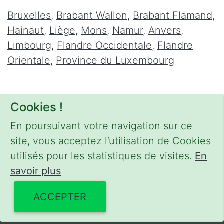
Bruxelles
,
Brabant Wallon
,
Brabant Flamand
,
Hainaut
,
Liège
,
Mons
,
Namur
,
Anvers
,
Limbourg
,
Flandre Occidentale
,
Flandre
Orientale
,
Province du Luxembourg
Cookies !
En poursuivant votre navigation sur ce
site, vous acceptez l’utilisation de Cookies
utilisés pour les statistiques de visites.
En
savoir plus
CONDITIONS
-
SITEMAP
-
Share
© 2020–2026
meca-domicile.be
ACCEPTER
Powered by Webilii