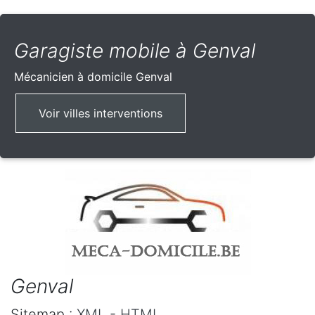
Garagiste mobile à Genval
Mécanicien à domicile
Genval
Voir villes interventions
Genval
Sitemap :
XML
-
HTML