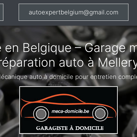
autoexpertbelgium@gmail.com
 en Belgique – Garage m
réparation auto à Meller
écanique auto à domicile pour entretien compl