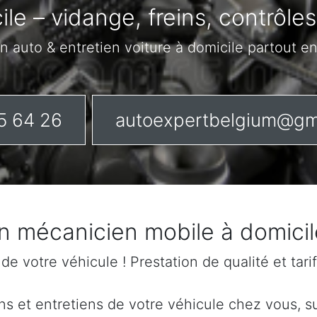
ile – vidange, freins, contrôle
n auto & entretien voiture à domicile partout e
5 64 26
autoexpertbelgium@gm
un mécanicien mobile à domicil
n de votre véhicule ! Prestation de qualité et tar
 et entretiens de votre véhicule chez vous, sur