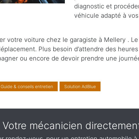
diagnostic et procéder
véhicule adapté à vos
 votre voiture chez le garagiste à Mellery . Le
 déplacement. Plus besoin d’attendre des heures
pagner ou encore de devoir prendre une journé
Guide & conseils entretien
Solution AdBlue
 - Votre mécanicien directemen
r rendez-vous, pour un entretien automobile à 