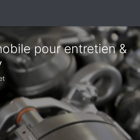
obile pour entretien &
y
et