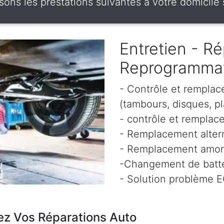
ons les prestations suivantes à votre domicile s
Entretien - Ré
Reprogramma
- Contrôle et remplac
(tambours, disques, pl
- contrôle et remplace
- Remplacement altern
- Remplacement amor
-Changement de batte
- Solution problème 
ez Vos Réparations Auto