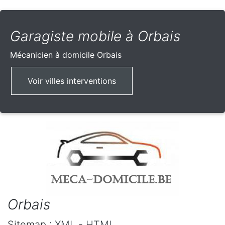
Garagiste mobile à Orbais
Mécanicien à domicile
Orbais
Voir villes interventions
Orbais
Sitemap :
XML
-
HTML