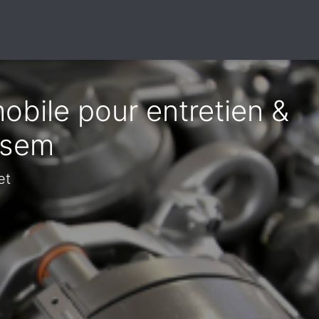
obile pour entretien &
ssem
et