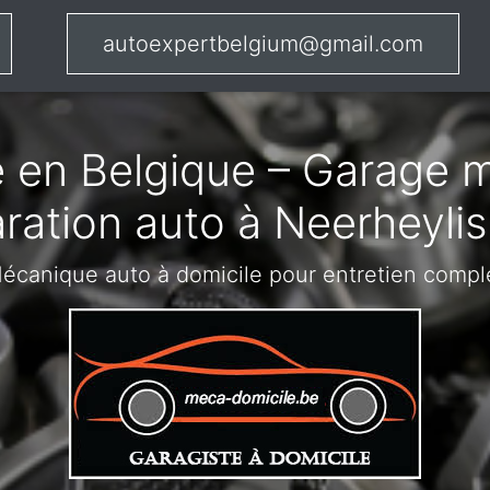
autoexpertbelgium@gmail.com
 en Belgique – Garage m
aration auto à Neerheyli
écanique auto à domicile pour entretien compl