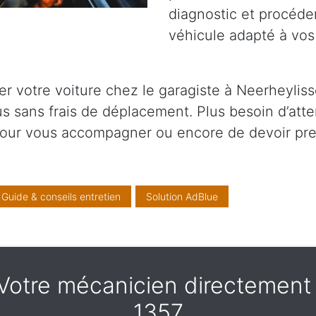
diagnostic et procéder
véhicule adapté à vos
r votre voiture chez le garagiste à Neerheylis
ous sans frais de déplacement. Plus besoin d’at
pour vous accompagner ou encore de devoir pr
Guide & conseils entretien
Solution AdBlue
- Votre mécanicien directemen
1357