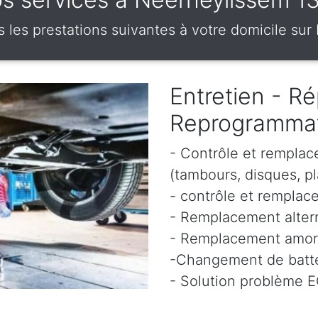
les prestations suivantes à votre domicile sur
Entretien - Ré
Reprogramma
- Contrôle et remplac
(tambours, disques, pl
- contrôle et remplace
- Remplacement altern
- Remplacement amor
-Changement de batte
- Solution problème 