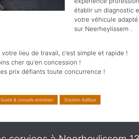
expérience professionn
établir un diagnostic 
votre véhicule adapté
sur Neerheylissem .
otre lieu de travail, c'est simple et rapide !
ins cher qu'en concession !
es prix défiants toute concurrence !
Guide & conseils entretien
Solution AdBlue
s services à Neerheylissem 1