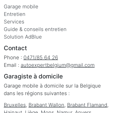
Garage mobile
Entretien
Services
Guide & conseils entretien
Solution AdBlue
Contact
Phone :
0471/85 64 26
Email :
autoexpertbelgium@gmail.com
Garagiste à domicile
Garage mobile à domicile sur la Belgique
dans les régions suivantes :
Bruxelles
,
Brabant Wallon
,
Brabant Flamand
,
Hainaut
,
Liège
,
Mons
,
Namur
,
Anvers
,