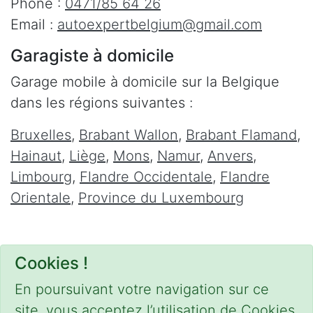
Phone :
0471/85 64 26
Email :
autoexpertbelgium@gmail.com
Garagiste à domicile
Garage mobile à domicile sur la Belgique
dans les régions suivantes :
Bruxelles
,
Brabant Wallon
,
Brabant Flamand
,
Hainaut
,
Liège
,
Mons
,
Namur
,
Anvers
,
Limbourg
,
Flandre Occidentale
,
Flandre
Orientale
,
Province du Luxembourg
Cookies !
En poursuivant votre navigation sur ce
site, vous acceptez l’utilisation de Cookies