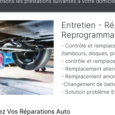
sons les prestations suivantes à votre domicile
Entretien - Ré
Reprogramma
- Contrôle et remplac
(tambours, disques, pl
- contrôle et remplace
- Remplacement altern
- Remplacement amor
-Changement de batte
- Solution problème 
ez Vos Réparations Auto