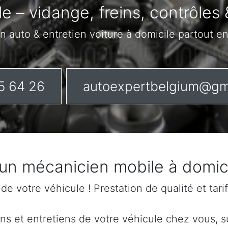
le – vidange, freins, contrôles 
n auto & entretien voiture à domicile partout e
5 64 26
autoexpertbelgium@gm
 un mécanicien mobile à domic
n de votre véhicule ! Prestation de qualité et tar
s et entretiens de votre véhicule chez vous, sur