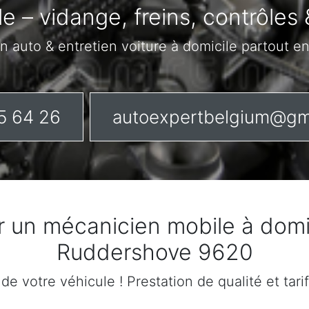
le – vidange, freins, contrôles 
n auto & entretien voiture à domicile partout e
5 64 26
autoexpertbelgium@gm
r un mécanicien mobile à domi
Ruddershove 9620
n de votre véhicule ! Prestation de qualité et tar