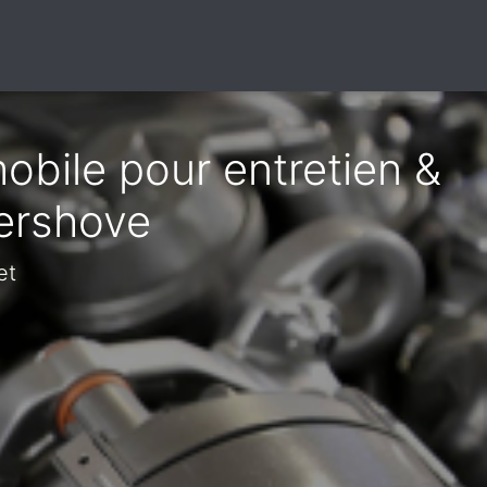
obile pour entretien &
dershove
et