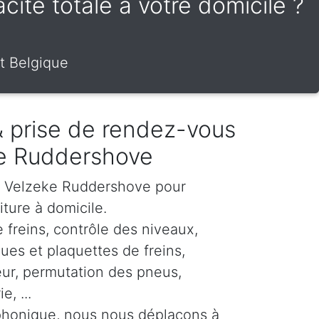
cité totale à votre domicile ?
t Belgique
 & prise de rendez-vous
ke Ruddershove
ur Velzeke Ruddershove pour
iture à domicile.
 freins, contrôle des niveaux,
es et plaquettes de freins,
eur, permutation des pneus,
, ...
phonique, nous nous déplaçons à