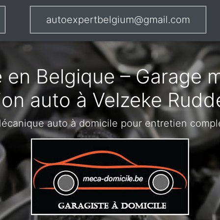
autoexpertbelgium@gmail.com
 en Belgique – Garage m
ion auto à Velzeke Rud
écanique auto à domicile pour entretien compl