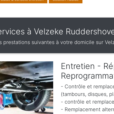
ervices à Velzeke Ruddershov
 prestations suivantes à votre domicile sur Ve
Entretien - Ré
Reprogramma
- Contrôle et remplac
(tambours, disques, pl
- contrôle et remplace
- Remplacement altern