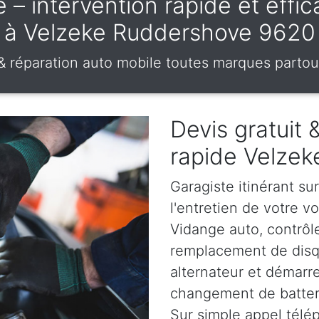
– intervention rapide et effica
à Velzeke Ruddershove 9620
 & réparation auto mobile toutes marques partou
Devis gratuit
rapide Velze
Garagiste itinérant s
l'entretien de votre vo
Vidange auto, contrôle
remplacement de disqu
alternateur et démarr
changement de batterie
Sur simple appel télé