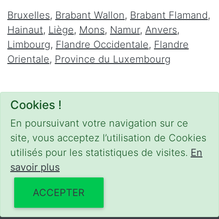
Bruxelles
,
Brabant Wallon
,
Brabant Flamand
,
Hainaut
,
Liège
,
Mons
,
Namur
,
Anvers
,
Limbourg
,
Flandre Occidentale
,
Flandre
Orientale
,
Province du Luxembourg
Cookies !
En poursuivant votre navigation sur ce
site, vous acceptez l’utilisation de Cookies
utilisés pour les statistiques de visites.
En
savoir plus
CONDITIONS
-
SITEMAP
-
Share
© 2020–2026
meca-domicile.be
ACCEPTER
Powered by Webilii