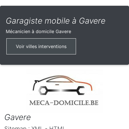
Garagiste mobile à Gavere
Mécanicien à domicile
Gavere
Voir villes interventions
Gavere
Sitemap :
XML
-
HTML