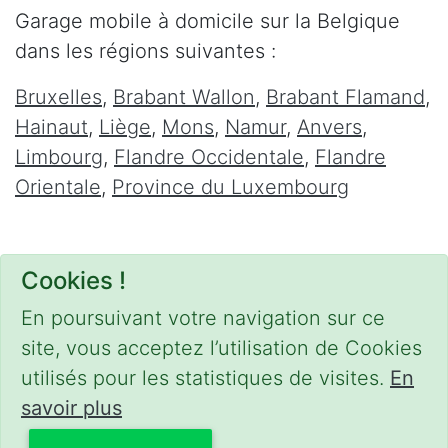
Garage mobile à domicile sur la Belgique
dans les régions suivantes :
Bruxelles
,
Brabant Wallon
,
Brabant Flamand
,
Hainaut
,
Liège
,
Mons
,
Namur
,
Anvers
,
Limbourg
,
Flandre Occidentale
,
Flandre
Orientale
,
Province du Luxembourg
Cookies !
En poursuivant votre navigation sur ce
site, vous acceptez l’utilisation de Cookies
utilisés pour les statistiques de visites.
En
savoir plus
CONDITIONS
-
SITEMAP
-
Share
© 2020–2026
meca-domicile.be