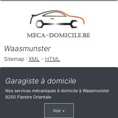
Waasmunster
Sitemap :
XML
-
HTML
Garagiste à domicile
Nos services mécaniques à domicile à Waasmunster
9250 Flandre Orientale
Voir +