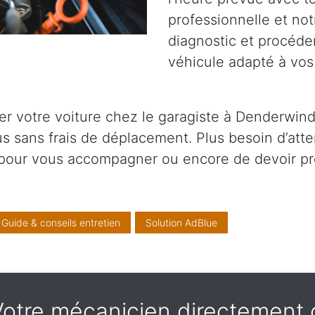
professionnelle et not
diagnostic et procéder
véhicule adapté à vos
r votre voiture chez le garagiste à Denderwin
ous sans frais de déplacement. Plus besoin d’at
 pour vous accompagner ou encore de devoir pr
Guide & conseils entretien
Solution AdBlue
- Votre mécanicien directemen