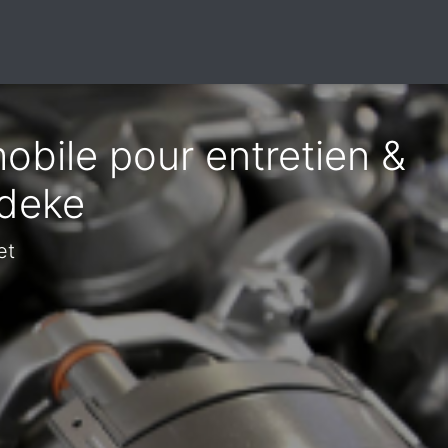
obile pour entretien &
ndeke
et