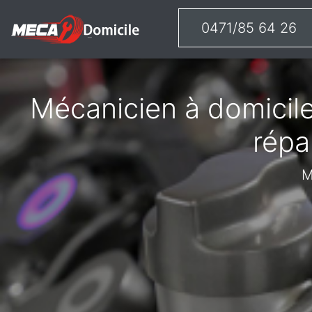
0471/85 64 26
Mécanicien à domicile
répa
M