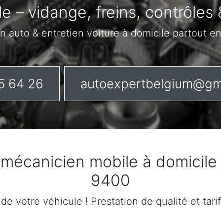
le – vidange, freins, contrôles 
n auto & entretien voiture à domicile partout e
5 64 26
autoexpertbelgium@gm
n mécanicien mobile à domicil
9400
n de votre véhicule ! Prestation de qualité et tar