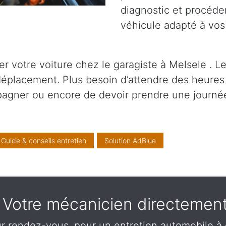
diagnostic et procéder
véhicule adapté à vos
 votre voiture chez le garagiste à Melsele . Le
 déplacement. Plus besoin d’attendre des heures
pagner ou encore de devoir prendre une journé
Guide & conseils entretien
Solution AdBlue
 - Votre mécanicien directemen
r rendez-vous, pour un entretien automobile à 